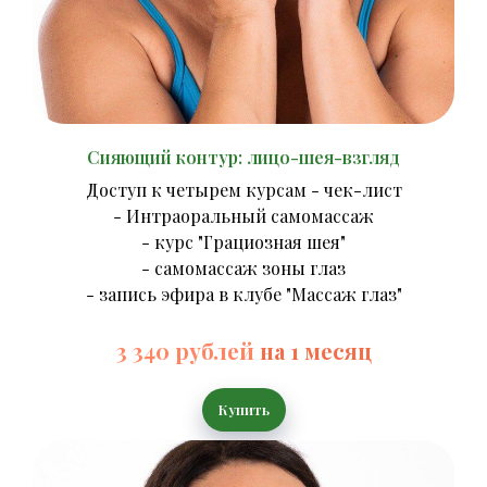
Сияющий контур: лицо-шея-взгляд
Доступ к четырем курсам - чек-лист
- Интраоральный самомассаж
- курс "Грациозная шея"
- самомассаж зоны глаз
- запись эфира в клубе "Массаж глаз"
3 340 рублей
на 1 месяц
Купить