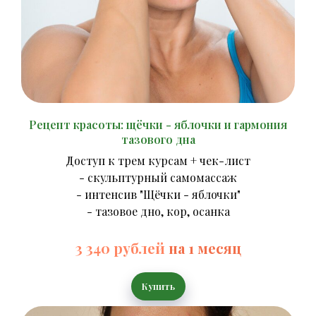
Рецепт красоты: щёчки - яблочки и гармония
тазового дна
Доступ к трем курсам + чек-лист
- скульптурный самомассаж
- интенсив "Щёчки - яблочки"
- тазовое дно, кор, осанка
3 340 рублей
на 1 месяц
Купить