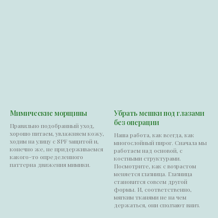
Мимические морщины
Убрать мешки под глазами
без операции
Правильно подобранный уход,
хорошо питаем, увлажняем кожу,
Наша работа, как всегда, как
ходим на улицу с SPF защитой и,
многослойный пирог. Сначала мы
конечно же, не придерживаемся
работаем над основой, с
какого-то определенного
костными структурами.
паттерна движения мимики.
Посмотрите, как с возрастом
меняется глазница. Глазница
становится совсем другой
формы. И, соответственно,
мягким тканями не на чем
держаться, они сползают вниз.