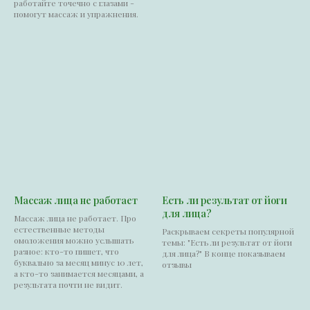
работайте точечно с глазами -
помогут массаж и упражнения.
Массаж лица не работает
Есть ли результат от йоги
для лица?
Массаж лица не работает. Про
естественные методы
Раскрываем секреты популярной
омоложения можно услышать
темы: "Есть ли результат от йоги
разное: кто-то пишет, что
для лица?" В конце показываем
буквально за месяц минус 10 лет,
отзывы
а кто-то занимается месяцами, а
результата почти не видит.