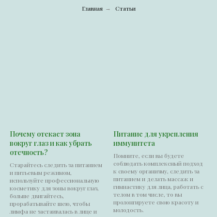
Главная
Статьи
→
Почему отекает зона
Питание для укрепления
вокруг глаз и как убрать
иммунитета
отечность?
Помните, если вы будете
соблюдать комплексный подход
Старайтесь следить за питанием
к своему организму, следить за
и питьевым режимом,
питанием и делать массаж и
используйте профессиональную
гимнастику для лица, работать с
косметику для зоны вокруг глаз,
телом в том числе, то вы
больше двигайтесь,
пролонгируете свою красоту и
прорабатывайте шею, чтобы
молодость.
лимфа не застаивалась в лице и