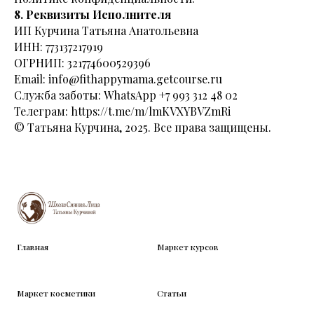
8. Реквизиты Исполнителя
ИП Курчина Татьяна Анатольевна
ИНН: 773137217919
ОГРНИП: 321774600529396
Email: info@fithappymama.getcourse.ru
Служба заботы: WhatsApp +7 993 312 48 02
Телеграм:
https://t.me/m/lmKVXYBVZmRi
© Татьяна Курчина, 2025. Все права защищены.
Главная
Маркет курсов
Маркет косметики
Статьи