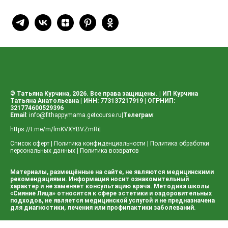
© Татьяна Курчина, 2026. Все права защищены. | ИП Курчина
Татьяна Анатольевна | ИНН: 773137217919 | ОГРНИП:
321774600529396
Email
:
info@fithappymama.getcourse.ru
|
Телеграм
:
https://t.me/m/lmKVXYBVZmRi
|
Список оферт
|
Политика конфиденциальности
|
Политика обработки
персональных данных
|
Политика возвратов
Материалы, размещённые на сайте, не являются медицинскими
рекомендациями. Информация носит ознакомительный
характер и не заменяет консультацию врача. Методика школы
«Сияние Лица» относится к сфере эстетики и оздоровительных
подходов, не является медицинской услугой и не предназначена
для диагностики, лечения или профилактики заболеваний.