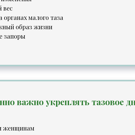
 вес
 органах малого таза
ный образ жизни
е запоры
нно важно укреплять тазовое д
м женщинам