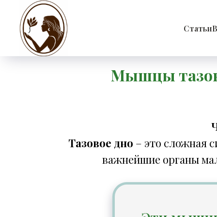
Статьи
В
Мышцы тазово
Ч
Тазовое дно
– это сложная 
важнейшие органы мало