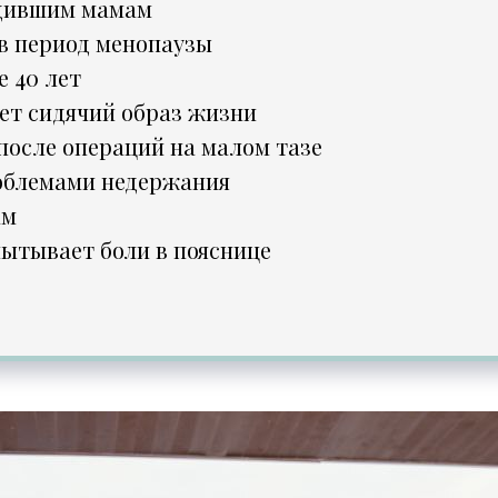
дившим мамам
 период менопаузы
 40 лет
дет сидячий образ жизни
после операций на малом тазе
облемами недержания
ам
пытывает боли в пояснице