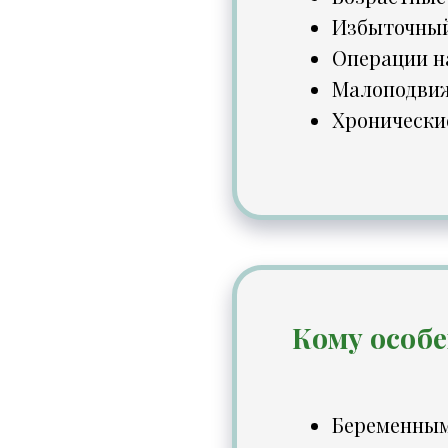
Избыточный
Операции на
Малоподвиж
Хронически
Кому особе
Беременны