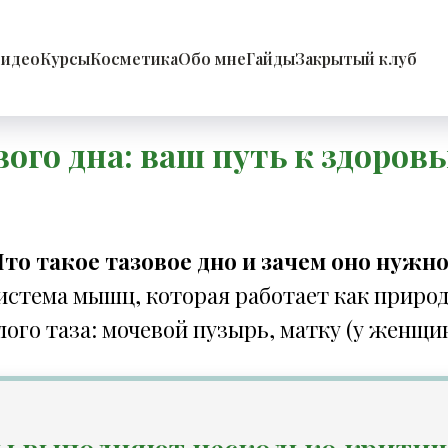
идео
Курсы
Косметика
Обо мне
Гайды
Закрытый клуб
го дна: ваш путь к здоров
то такое тазовое дно и зачем оно нужн
система мышц, которая работает как прир
го таза: мочевой пузырь, матку (у женщи