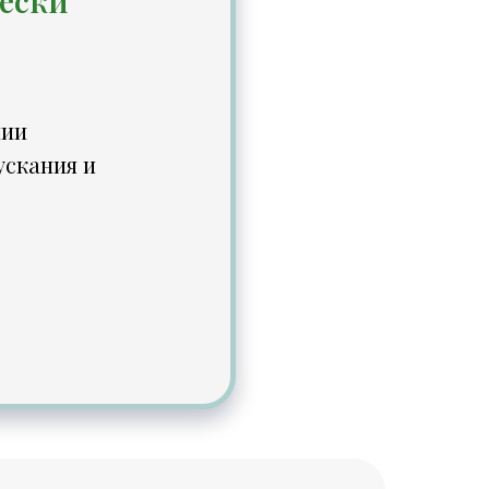
ески
нии
ускания и