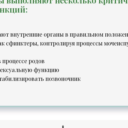
 выполняют несколько критич
нкций:
ют внутренние органы в правильном положе
ак сфинктеры, контролируя процессы мочеисп
 процессе родов
сексуальную функцию
табилизировать позвоночник