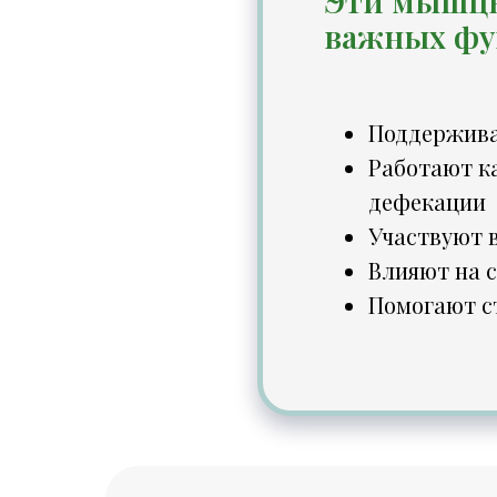
Эти мышцы
важных фу
Поддержива
Работают к
дефекации
Участвуют в
Влияют на 
Помогают с