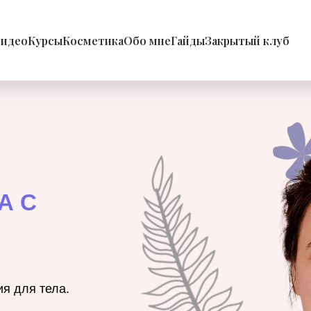
идео
Курсы
Косметика
Обо мне
Гайды
Закрытый клуб
А С
я для тела.