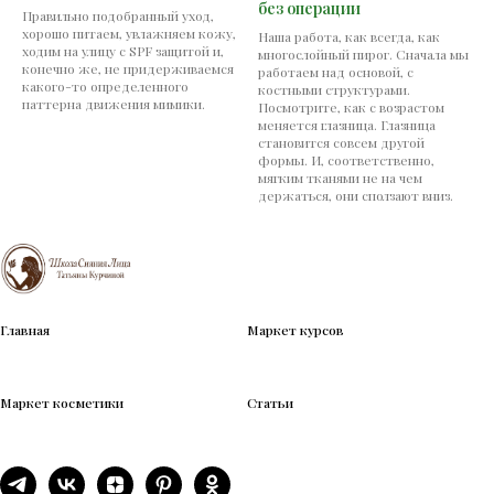
без операции
Правильно подобранный уход,
хорошо питаем, увлажняем кожу,
Наша работа, как всегда, как
ходим на улицу с SPF защитой и,
многослойный пирог. Сначала мы
конечно же, не придерживаемся
работаем над основой, с
какого-то определенного
костными структурами.
паттерна движения мимики.
Посмотрите, как с возрастом
меняется глазница. Глазница
становится совсем другой
формы. И, соответственно,
мягким тканями не на чем
держаться, они сползают вниз.
Главная
Маркет курсов
Маркет косметики
Статьи