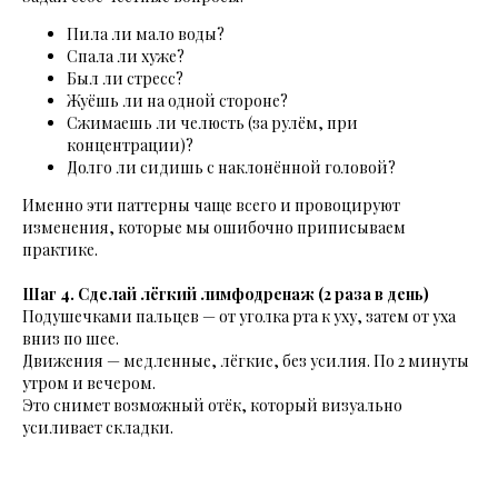
Пила ли мало воды?
Спала ли хуже?
Был ли стресс?
Жуёшь ли на одной стороне?
Сжимаешь ли челюсть (за рулём, при
концентрации)?
Долго ли сидишь с наклонённой головой?
Именно эти паттерны чаще всего и провоцируют
изменения, которые мы ошибочно приписываем
практике.
Шаг 4. Сделай лёгкий лимфодренаж (2 раза в день)
Подушечками пальцев — от уголка рта к уху, затем от уха
вниз по шее.
Движения — медленные, лёгкие, без усилия. По 2 минуты
утром и вечером.
Это снимет возможный отёк, который визуально
усиливает складки.