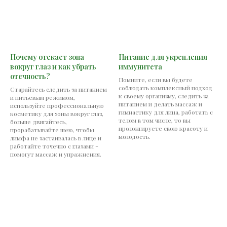
Почему отекает зона
Питание для укрепления
вокруг глаз и как убрать
иммунитета
отечность?
Помните, если вы будете
соблюдать комплексный подход
Старайтесь следить за питанием
к своему организму, следить за
и питьевым режимом,
питанием и делать массаж и
используйте профессиональную
гимнастику для лица, работать с
косметику для зоны вокруг глаз,
телом в том числе, то вы
больше двигайтесь,
пролонгируете свою красоту и
прорабатывайте шею, чтобы
молодость.
лимфа не застаивалась в лице и
работайте точечно с глазами -
помогут массаж и упражнения.