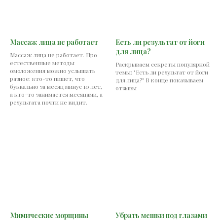
Массаж лица не работает
Есть ли результат от йоги
для лица?
Массаж лица не работает. Про
естественные методы
Раскрываем секреты популярной
омоложения можно услышать
темы: "Есть ли результат от йоги
разное: кто-то пишет, что
для лица?" В конце показываем
буквально за месяц минус 10 лет,
отзывы
а кто-то занимается месяцами, а
результата почти не видит.
Мимические морщины
Убрать мешки под глазами