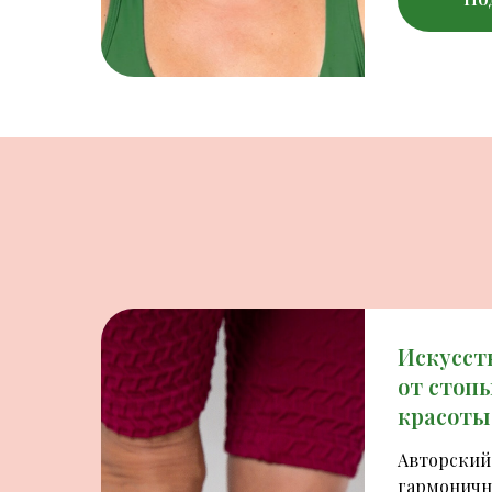
Искусст
от стопы
красоты
Авторский
гармоничн