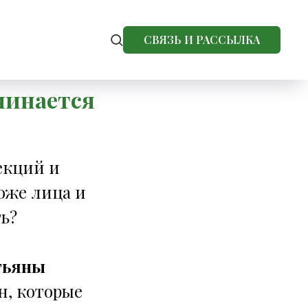
СВЯЗЬ И РАССЫЛКА
 от Татьяны Курчиной.
чинается
екций и
оже лица и
ть?
тьяны
н, которые