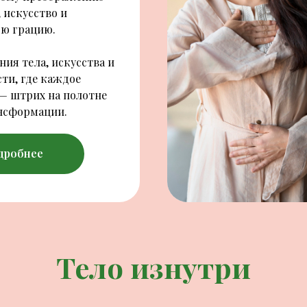
, искусство и
ю грацию.
ия тела, искусства и
ти, где каждое
— штрих на полотне
нсформации.
дробнее
Тело изнутри