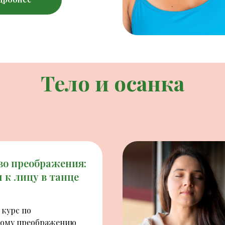
Тело и осанка
во преображения:
 к лицу в танце
 курс по
ому преображению