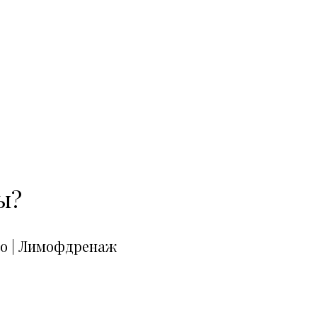
ы?
но
|
Лимофдренаж