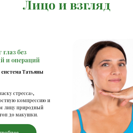
Лицо и взгляд
 глаз без
й и операций
 система Татьяны
аску стресса»,
остную компрессию и
м лицу природный
топ до макушки.
дробнее