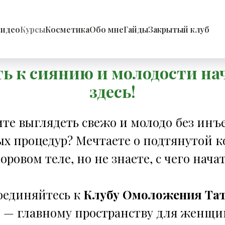
Школа Сияния Лица
идео
Курсы
Косметика
Обо мне
Гайды
Закрытый клуб
омеханики и глубокой реконструкции лица
ть к сиянию и молодости на
здесь!
ите выглядеть свежо и молодо без инъ
ых процедур? Мечтаете о подтянутой к
оровом теле, но не знаете, с чего нача
оединяйтесь к
Клубу Омоложения Та
й
— главному пространству для женщи