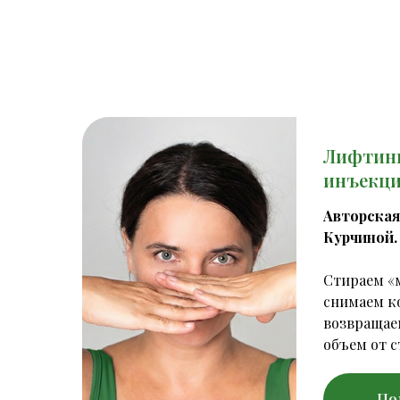
Лифтинг
инъекци
Авторская
Курчиной.
Стираем «м
снимаем к
возвращае
объем от с
По