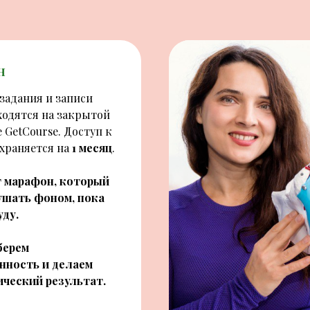
н
 задания и записи
ходятся на закрытой
GetCourse. Доступ к
охраняется на
1 месяц
.
т марафон, который
шать фоном, пока
уду.
берем
нность и делаем
ческий результат.