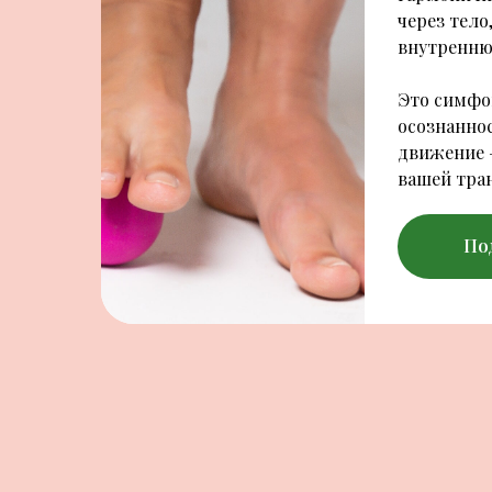
через тело
внутренню
Это симфон
осознаннос
движение 
вашей тра
По