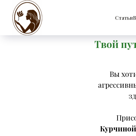
Статьи
В
Авторская система би
Твой пу
Вы хот
агрессивн
зд
Прис
Курчино