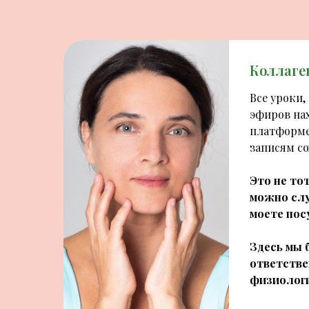
Коллаге
Все уроки,
эфиров на
платформе 
записям с
Это не то
можно слу
моете пос
Здесь мы 
ответстве
физиологи