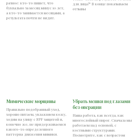
разное: кто-то пишет, что
для лица?" В конце показываем
буквально за месяц минус 10 лет,
отзывы
а кто-то занимается месяцами, а
результата почти не видит.
Мимические морщины
Убрать мешки под глазами
без операции
Правильно подобранный уход,
хорошо питаем, увлажняем кожу,
Наша работа, как всегда, как
ходим на улицу с SPF защитой и,
многослойный пирог. Сначала мы
конечно же, не придерживаемся
работаем над основой, с
какого-то определенного
костными структурами.
паттерна движения мимики.
Посмотрите, как с возрастом