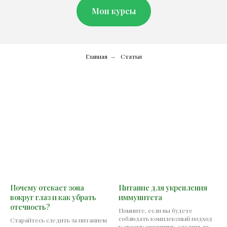
Мои курсы
Главная
Статьи
→
Почему отекает зона
Питание для укрепления
вокруг глаз и как убрать
иммунитета
отечность?
Помните, если вы будете
соблюдать комплексный подход
Старайтесь следить за питанием
к своему организму, следить за