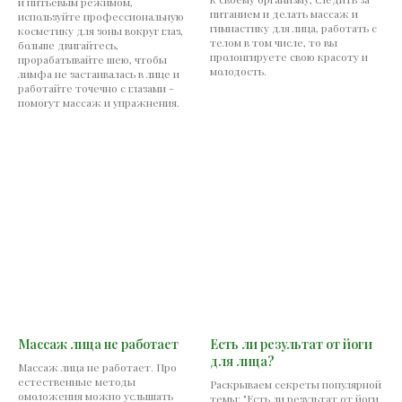
и питьевым режимом,
питанием и делать массаж и
используйте профессиональную
гимнастику для лица, работать с
косметику для зоны вокруг глаз,
телом в том числе, то вы
больше двигайтесь,
пролонгируете свою красоту и
прорабатывайте шею, чтобы
молодость.
лимфа не застаивалась в лице и
работайте точечно с глазами -
помогут массаж и упражнения.
Массаж лица не работает
Есть ли результат от йоги
для лица?
Массаж лица не работает. Про
естественные методы
Раскрываем секреты популярной
омоложения можно услышать
темы: "Есть ли результат от йоги