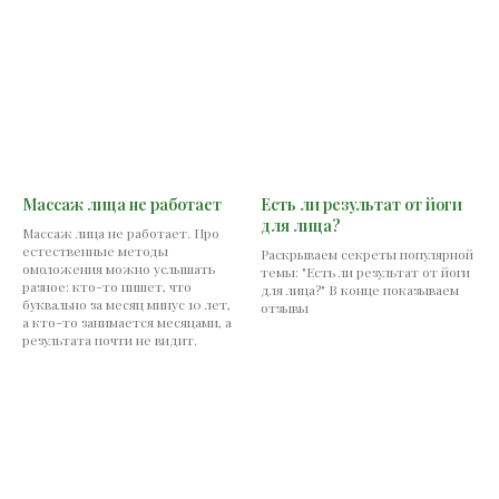
Массаж лица не работает
Есть ли результат от йоги
для лица?
Массаж лица не работает. Про
естественные методы
Раскрываем секреты популярной
омоложения можно услышать
темы: "Есть ли результат от йоги
разное: кто-то пишет, что
для лица?" В конце показываем
буквально за месяц минус 10 лет,
отзывы
а кто-то занимается месяцами, а
результата почти не видит.