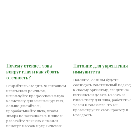
Почему отекает зона
Питание для укрепления
вокруг глаз и как убрать
иммунитета
отечность?
Помните, если вы будете
соблюдать комплексный подход
Старайтесь следить за питанием
к своему организму, следить за
и питьевым режимом,
питанием и делать массаж и
используйте профессиональную
гимнастику для лица, работать с
косметику для зоны вокруг глаз,
телом в том числе, то вы
больше двигайтесь,
пролонгируете свою красоту и
прорабатывайте шею, чтобы
молодость.
лимфа не застаивалась в лице и
работайте точечно с глазами -
помогут массаж и упражнения.