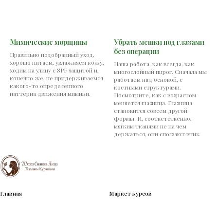
Мимические морщины
Убрать мешки под глазами
без операции
Правильно подобранный уход,
хорошо питаем, увлажняем кожу,
Наша работа, как всегда, как
ходим на улицу с SPF защитой и,
многослойный пирог. Сначала мы
конечно же, не придерживаемся
работаем над основой, с
какого-то определенного
костными структурами.
паттерна движения мимики.
Посмотрите, как с возрастом
меняется глазница. Глазница
становится совсем другой
формы. И, соответственно,
мягким тканями не на чем
держаться, они сползают вниз.
Главная
Маркет курсов