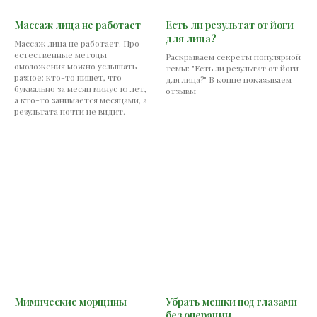
Массаж лица не работает
Есть ли результат от йоги
для лица?
Массаж лица не работает. Про
естественные методы
Раскрываем секреты популярной
омоложения можно услышать
темы: "Есть ли результат от йоги
разное: кто-то пишет, что
для лица?" В конце показываем
буквально за месяц минус 10 лет,
отзывы
а кто-то занимается месяцами, а
результата почти не видит.
Мимические морщины
Убрать мешки под глазами
без операции