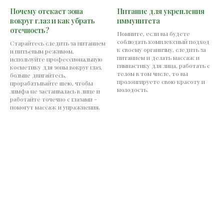
Почему отекает зона
Питание для укрепления
вокруг глаз и как убрать
иммунитета
отечность?
Помните, если вы будете
соблюдать комплексный подход
Старайтесь следить за питанием
к своему организму, следить за
и питьевым режимом,
питанием и делать массаж и
используйте профессиональную
гимнастику для лица, работать с
косметику для зоны вокруг глаз,
телом в том числе, то вы
больше двигайтесь,
пролонгируете свою красоту и
прорабатывайте шею, чтобы
молодость.
лимфа не застаивалась в лице и
работайте точечно с глазами -
помогут массаж и упражнения.