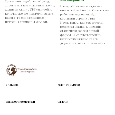
Правильно подобранный уход,
хорошо питаем, увлажняем кожу,
Наша работа, как всегда, как
ходим на улицу с SPF защитой и,
многослойный пирог. Сначала мы
конечно же, не придерживаемся
работаем над основой, с
какого-то определенного
костными структурами.
паттерна движения мимики.
Посмотрите, как с возрастом
меняется глазница. Глазница
становится совсем другой
формы. И, соответственно,
мягким тканями не на чем
держаться, они сползают вниз.
Главная
Маркет курсов
Маркет косметики
Статьи