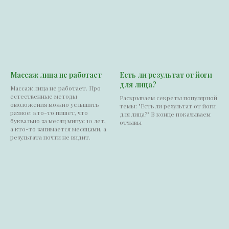
Массаж лица не работает
Есть ли результат от йоги
для лица?
Массаж лица не работает. Про
естественные методы
Раскрываем секреты популярной
омоложения можно услышать
темы: "Есть ли результат от йоги
разное: кто-то пишет, что
для лица?" В конце показываем
буквально за месяц минус 10 лет,
отзывы
а кто-то занимается месяцами, а
результата почти не видит.