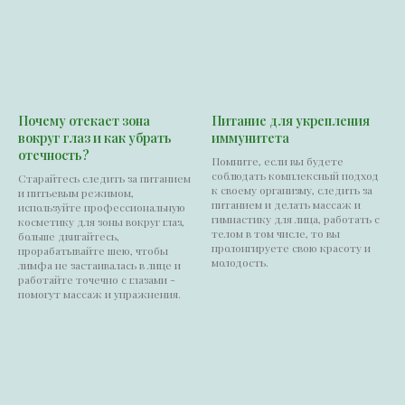
Почему отекает зона
Питание для укрепления
вокруг глаз и как убрать
иммунитета
отечность?
Помните, если вы будете
соблюдать комплексный подход
Старайтесь следить за питанием
к своему организму, следить за
и питьевым режимом,
питанием и делать массаж и
используйте профессиональную
гимнастику для лица, работать с
косметику для зоны вокруг глаз,
телом в том числе, то вы
больше двигайтесь,
пролонгируете свою красоту и
прорабатывайте шею, чтобы
молодость.
лимфа не застаивалась в лице и
работайте точечно с глазами -
помогут массаж и упражнения.