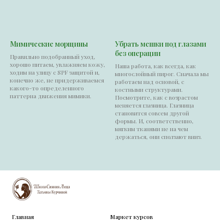
Мимические морщины
Убрать мешки под глазами
без операции
Правильно подобранный уход,
хорошо питаем, увлажняем кожу,
Наша работа, как всегда, как
ходим на улицу с SPF защитой и,
многослойный пирог. Сначала мы
конечно же, не придерживаемся
работаем над основой, с
какого-то определенного
костными структурами.
паттерна движения мимики.
Посмотрите, как с возрастом
меняется глазница. Глазница
становится совсем другой
формы. И, соответственно,
мягким тканями не на чем
держаться, они сползают вниз.
Главная
Маркет курсов