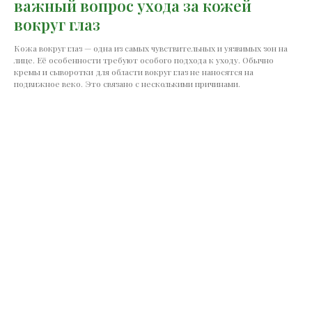
важный вопрос ухода за кожей
вокруг глаз
Кожа вокруг глаз — одна из самых чувствительных и уязвимых зон на
лице. Её особенности требуют особого подхода к уходу. Обычно
кремы и сыворотки для области вокруг глаз не наносятся на
подвижное веко. Это связано с несколькими причинами.