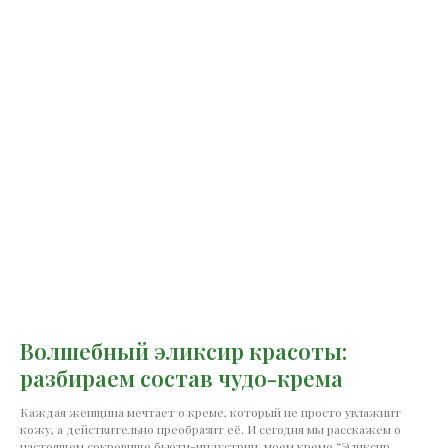
Волшебный эликсир красоты:
разбираем состав чудо-крема
Каждая женщина мечтает о креме, который не просто увлажнит
кожу, а действительно преобразит её. И сегодня мы расскажем о
настоящем сокровище бьюти-индустрии, моем креме “Эликсир