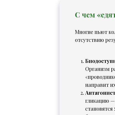
С чем «едя
Многие пьют ко
отсутствию рез
Биодоступн
Организм ра
«проводник
направит их
Антагонис
гликацию —
становятся 