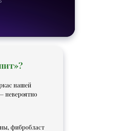
спит»?
аркас нашей
— невероятно
ены, фибробласт