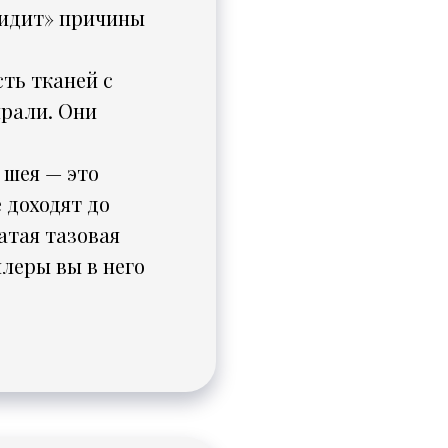
«видит» причины
ть тканей с
ирали. Они
 шея — это
 доходят до
атая тазовая
леры вы в него