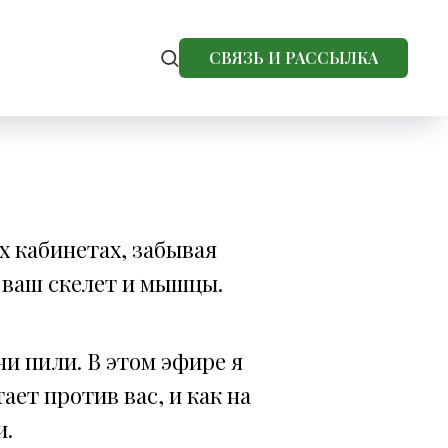
СВЯЗЬ И РАССЫЛКА
х кабинетах, забывая
а ваш скелет и мышцы.
ни пили. В этом эфире я
ет против вас, и как на
и.