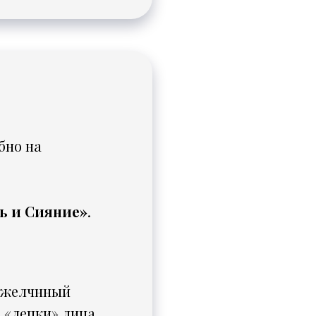
бно на
ь и Сияние»
.
ы желчнный
 «лепки» лица.