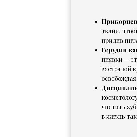
Прикорнево
ткани, что
прилив пит
Герудин ка
пиявки — эт
застоялой к
освобождая 
Дисциплин
косметологу
чистить зу
в жизнь так