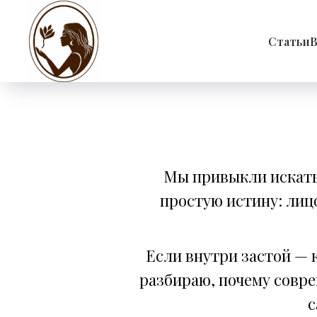
Статьи
В
Мы привыкли искать 
простую истину: лицо
Если внутри застой — к
разбираю, почему совре
с