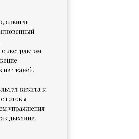
, сдвигая
 мгновенный
.
 с экстрактом
ижение
 из тканей,
ультат визита к
не готовы
аем упражнения
как дыхание.