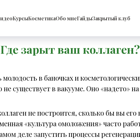
идео
Курсы
Косметика
Обо мне
Гайды
Закрытый клуб
Где зарыт ваш коллаген?
молодость в баночках и косметологически
 не существует в вакууме. Оно «надето» н
оллаген не построится, сколько бы вы его 
менная «культура омоложения» часто работа
амом деле запустить процессы регенераци