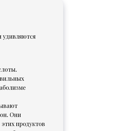
и удивляются
слоты.
авильных
таболизме
зывают
он. Они
 этих продуктов