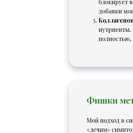
блокирует в
добавки мог
Коллагенов
нутриенты. 
полностью, 
Фишки мет
Мой подход в с
«лечим» симпто