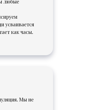
ем любые
нсируем
щи усваивается
тает как часы.
муляция. Мы не