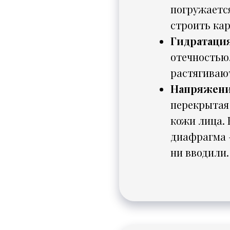
погружается
строить кар
Гидратация
отечностью.
растягивают
Напряжение
перекрытая 
кожи лица. 
диафрагма 
ни вводили.