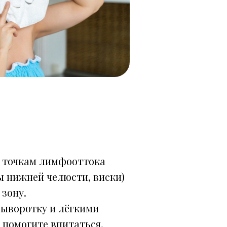
к точкам лимфооттока
ы нижней челюсти, виски)
 зону.
сыворотку и лёгкими
помогите впитаться.