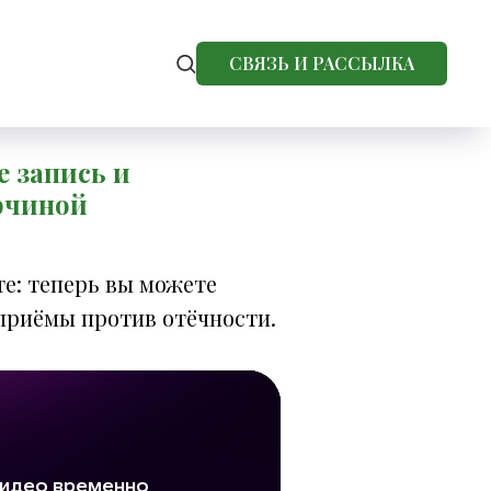
СВЯЗЬ И РАССЫЛКА
е запись и
рчиной
е: теперь вы можете
приёмы против отёчности.