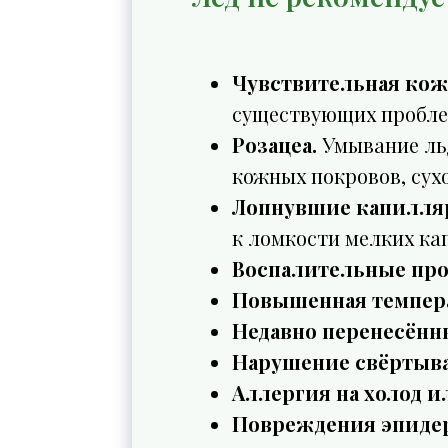
Чувствительная кож
существующих пробле
Розацеа.
Умывание льд
кожных покровов, сух
Лопнувшие капилляр
к ломкости мелких ка
Воспалительные проц
Повышенная темпера
Недавно перенесённ
Нарушение свёртыв
Аллергия на холод и
Повреждения эпиде