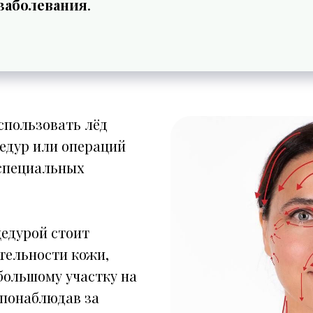
заболевания
.
спользовать лёд
едур или операций
 специальных
едурой стоит
тельности кожи,
большому участку на
 понаблюдав за