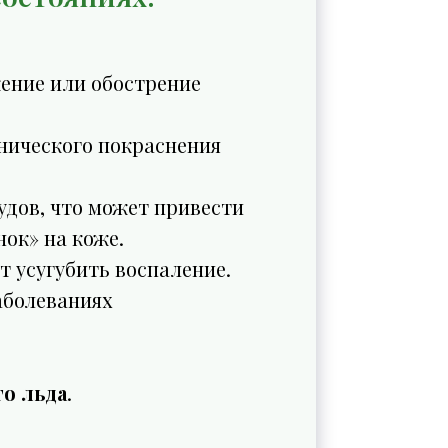
ение или обострение
нического покраснения
удов, что может привести
нок» на коже.
т усугубить воспаление.
аболеваниях
го льда
.