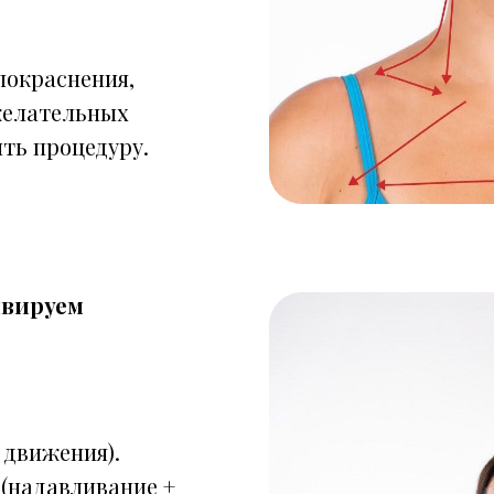
покраснения,
желательных
ть процедуру.
ивируем
 движения).
(надавливание +