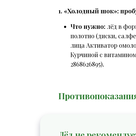
1. «Холодный шок»: про
Что нужно:
лёд в фор
полотно (диски, салфе
лица Активатор омол
Курчиной с витамином
2868626895).
Противопоказания
Лёд не рекоменду