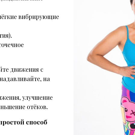
(лёгкие вибрирующие
ия).
точечное
те движения с
надавливайте, на
яжения, улучшение
ньшение отёков.
 простой способ