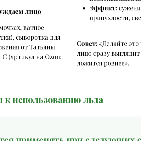
Эффект:
сужение
буждаем лицо
припухлости, св
мочках, ватное
тки), сыворотка для
Совет:
«Делайте это
ожения от Татьяны
лицо сразу выглядит
 С (артикул на Ozon:
ложится ровнее».
 к использованию льда
ется применять при следующих 