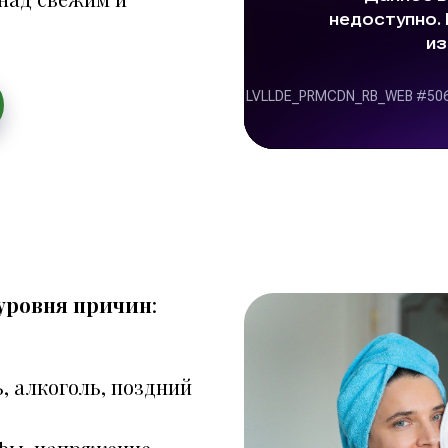
 уровня причин
:
ь, алкоголь, поздний