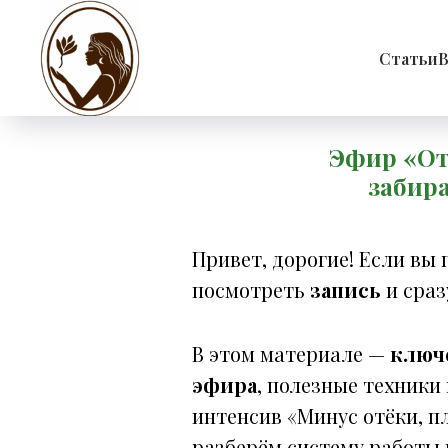
Статьи
В
Эфир «Отё
забир
Привет, дорогие! Если вы
посмотреть
запись
и сраз
В этом материале —
ключ
эфира
, полезные техники
интенсив «Минус отёки, п
разберём систему работы 