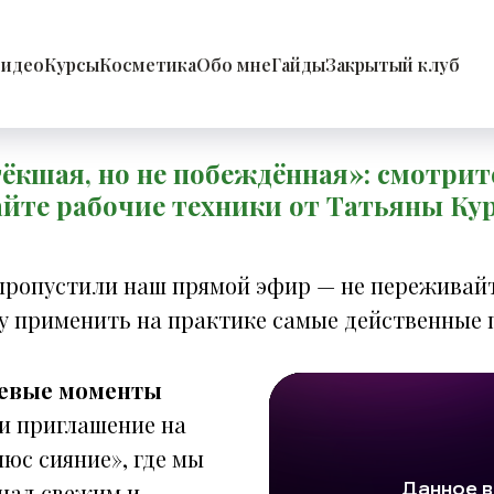
идео
Курсы
Косметика
Обо мне
Гайды
Закрытый клуб
кшая, но не побеждённая»: смотрит
айте рабочие техники от Татьяны Ку
 пропустили наш прямой эфир — не переживайт
у применить на практике самые действенные 
евые моменты
 и приглашение на
люс сияние», где мы
над свежим и