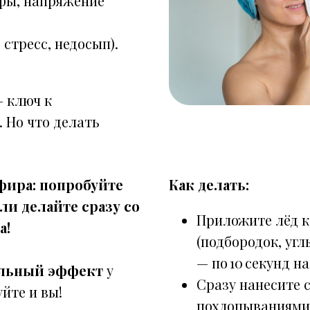
фы, напряжение
 стресс, недосып).
— ключ к
. Но что делать
фира: попробуйте
Как делать:
ли делайте сразу со
Приложите лёд 
а!
(подбородок, угл
— по 10 секунд на
льный эффект
у
Сразу нанесите 
йте и вы!
похлопываниями 