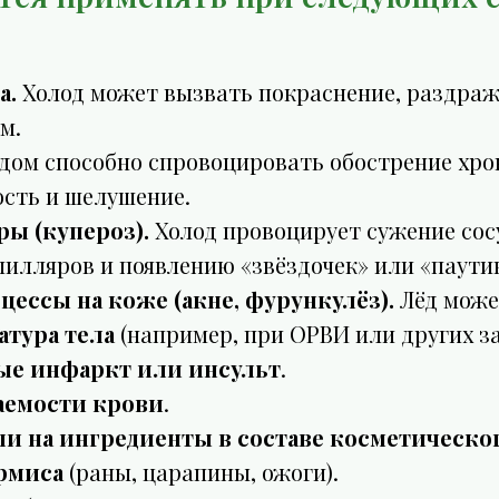
а.
Холод может вызвать покраснение, раздраж
м.
ом способно спровоцировать обострение хро
ость и шелушение.
ы (купероз).
Холод провоцирует сужение сос
пилляров и появлению «звёздочек» или «паути
ессы на коже (акне, фурункулёз).
Лёд може
тура тела
(например, при ОРВИ или других з
ые инфаркт или инсульт
.
аемости крови
.
ли на ингредиенты в составе косметическо
рмиса
(раны, царапины, ожоги).