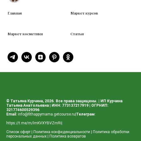
Главная
Маркет курсов
Маркет косметики
Статьи
© Татьяна Курчина, 2026. Все права защищены. | ИП Курчина
Татьяна Анатольевна | ИНН: 773137217919 | ОГРНИП:
321774600529396
Email
:
info@fithappymama.getcourse.ru
|
Телеграм
:
https://t.me/m/lmKVXYBVZmRi
|
Список оферт
|
Политика конфиденциальности
|
Политика обработки
персональных данных
|
Политика возвратов