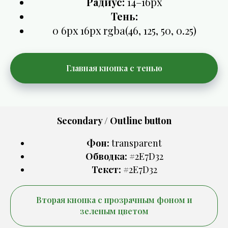
Радиус:
14–16px
Тень:
0 6px 16px rgba(46, 125, 50, 0.25)
Главная кнопка с тенью
Secondary / Outline button
Фон:
transparent
Обводка:
#2E7D32
Текст:
#2E7D32
Вторая кнопка с прозрачным фоном и
зеленым цветом