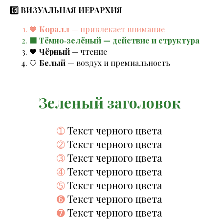
6️⃣ ВИЗУАЛЬНАЯ ИЕРАРХИЯ
🧡
Коралл
— привлекает внимание
🟩 Тёмно‑зелёный — действие и структура
🖤
Чёрный
— чтение
🤍
Белый
— воздух и премиальность
Зеленый заголовок
➀
Текст черного цвета
➁
Текст черного цвета
➂
Текст черного цвета
➃
Текст черного цвета
➄
Текст черного цвета
➏
Текст черного цвета
➐
Текст черного цвета