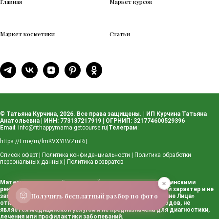
Главная
Маркет курсов
Маркет косметики
Статьи
© Татьяна Курчина, 2026. Все права защищены. | ИП Курчина Татьяна
Анатольевна | ИНН: 773137217919 | ОГРНИП: 321774600529396
Email
:
info@fithappymama.getcourse.ru
|
Телеграм
:
https://t.me/m/lmKVXYBVZmRi
|
Список оферт
|
Политика конфиденциальности
|
Политика обработки
персональных данных
|
Политика возвратов
Материалы, размещённые на сайте, не являются медицинскими
рекомендациями. Информация носит ознакомительный характер и не
Получить бесплатный разбор по фото
заменяет консультацию врача. Методика школы «Сияние Лица»
относится к сфере эстетики и оздоровительных подходов, не
является медицинской услугой и не предназначена для диагностики,
лечения или профилактики заболеваний.