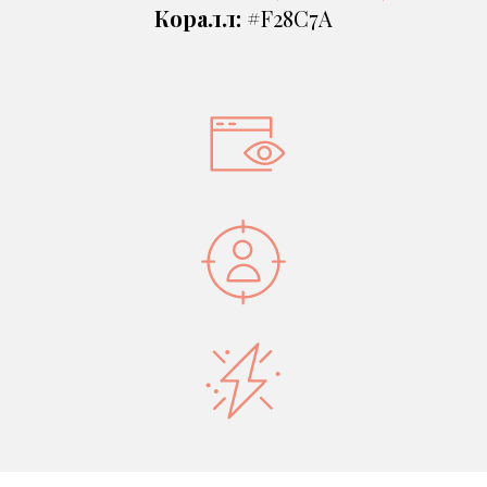
Коралл:
#F28C7A