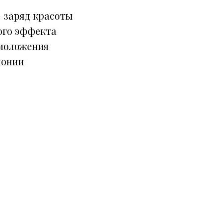
 заряд красоты
ого эффекта
моложения
монии