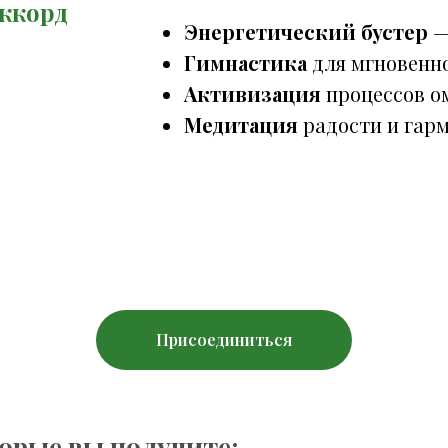
аккорд
Энергетический бустер
—
Гимнастика
для мгновенн
Активизация
процессов о
Медитация
радости и гар
Присоединиться
орые вы получите: