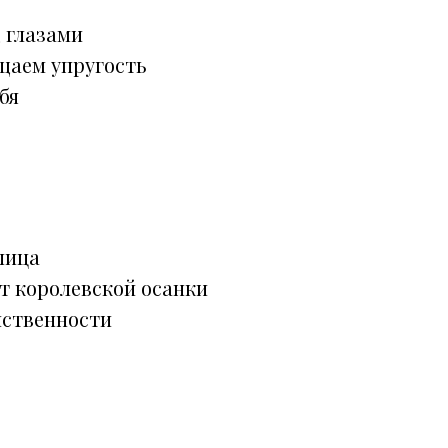
 глазами
щаем упругость
бя
лица
т королевской осанки
ственности