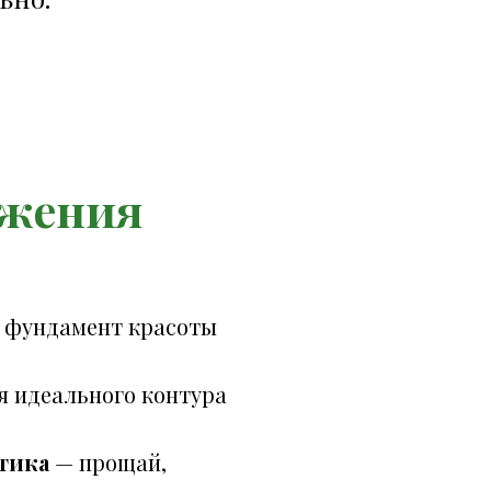
ажения
 фундамент красоты
я идеального контура
тика
— прощай,