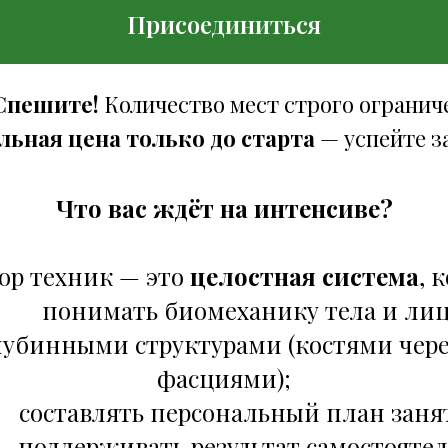
Присоединиться
Спешите!
Количество мест строго огранич
ьная цена только до старта
— успейте з
Что вас ждёт на интенсиве?
бор техник — это
целостная система
, 
 понимать биомеханику тела и лиц
убинными структурами (костями чере
фасциями);
оставлять персональный план заня
оддерживать результат самостоятел