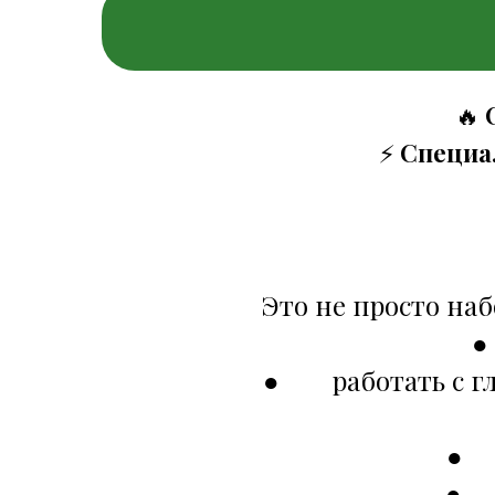
🔥
⚡️
Специал
Это не просто на
●
● работать с гл
● с
● п