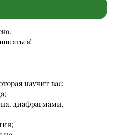
ено.
аписаться!
которая научит вас:
а;
па, диафрагмами,
тия;
ьно.