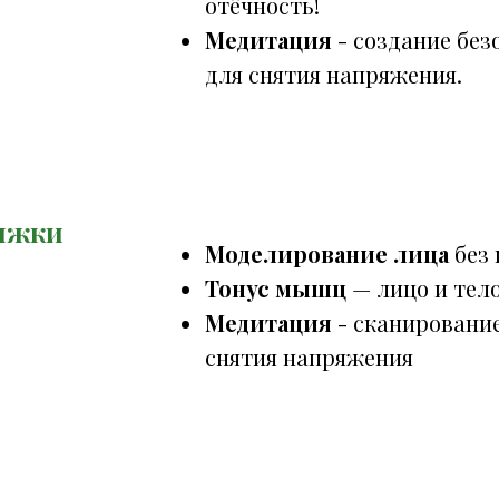
отёчность!
Медитация
- создание без
для снятия напряжения.
тяжки
Моделирование лица
без
Тонус мышц
— лицо и тело
Медитация
- сканирование
снятия напряжения