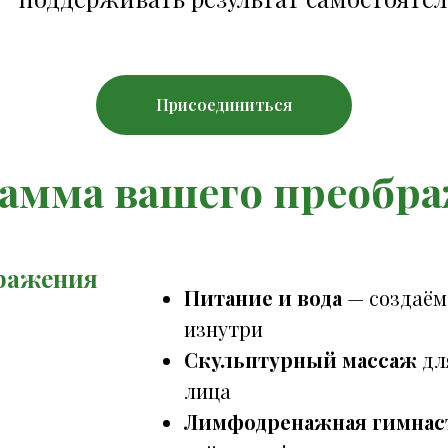
Присоединиться
амма вашего преобр
бражения
Питание и вода
— создаём
изнутри
Скульптурный массаж
дл
лица
Лимфодренажная гимнас