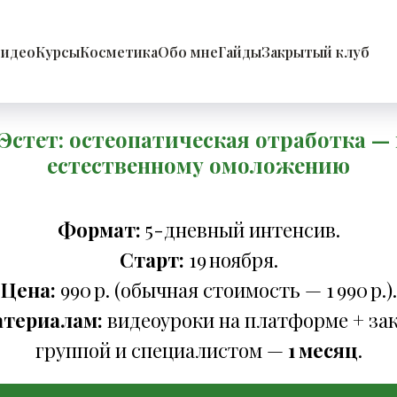
идео
Курсы
Косметика
Обо мне
Гайды
Закрытый клуб
Эстет: остеопатическая отработка — 
естественному омоложению
Формат:
5-дневный интенсив.
Старт:
19 ноября.
Цена:
990 р. (обычная стоимость — 1 990 р.).
атериалам:
видеоуроки на платформе + за
группой и специалистом —
1 месяц
.