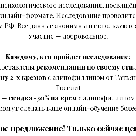
 психологического исследования, посвящё
 онлайн-формате. Исследование проводится
м РФ. Все данные анонимны и используются
Участие — добровольное.
Каждому, кто пройдет исследование:
доставлены
рекомендации по своему сти
шу 2-х кремов
с адипофиллином от Татьян
России)
—
скидка -30% на крем
с адипофиллином
омогут сделать ваше онлайн-обучение боле
ое предложение! Только сейчас це