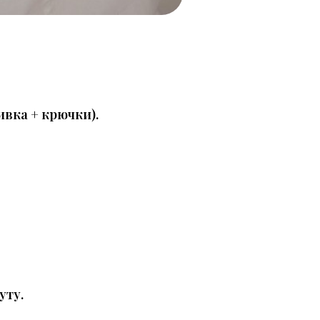
ивка + крючки
).
уту.