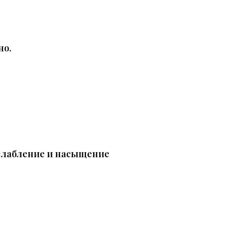
но.
сслабление и насыщение