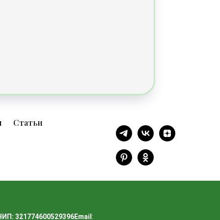
и
Статьи
РНИП: 321774600529396
Email
: