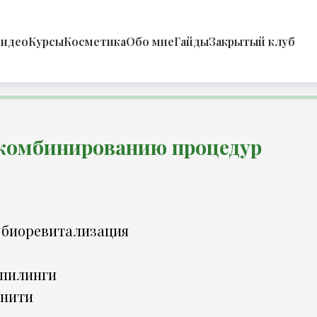
идео
Курсы
Косметика
Обо мне
Гайды
Закрытый клуб
 комбинированию процедур
 биоревитализация
 пилинги
онити