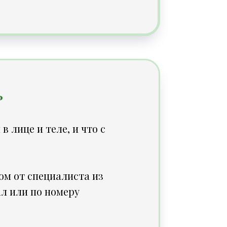
ь
 лице и теле, и что с
ом от специалиста из
ал
или по номеру