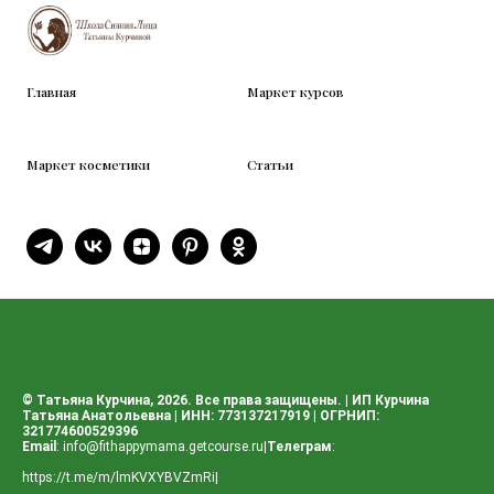
Главная
Маркет курсов
Маркет косметики
Статьи
© Татьяна Курчина, 2026. Все права защищены. | ИП Курчина
Татьяна Анатольевна | ИНН: 773137217919 | ОГРНИП:
321774600529396
Email
:
info@fithappymama.getcourse.ru
|
Телеграм
:
https://t.me/m/lmKVXYBVZmRi
|