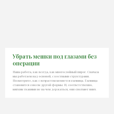
Убрать мешки под глазами без
операции
Наша работа, как всегда, как многослойный пирог. Сначала
мы работаем над основой, с костными структурами.
Посмотрите, как с возрастом меняется глазница. Глазница
становится совсем другой формы. И, соответственно,
мягким тканями не на чем держаться, они сползают вниз.