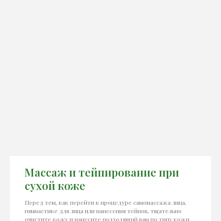
Массаж и тейпирование при
сухой коже
Перед тем, как перейти к процедуре самомассажа лица,
гимнастике для лица или нанесения тейпов, тщательно
очистите кожу и нанесите подходящий вам по типу кожи