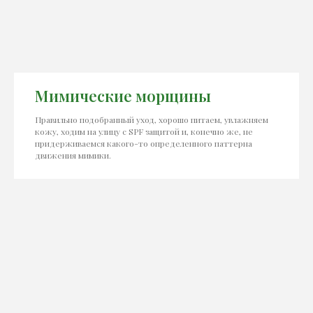
Мимические морщины
Правильно подобранный уход, хорошо питаем, увлажняем
кожу, ходим на улицу с SPF защитой и, конечно же, не
придерживаемся какого-то определенного паттерна
движения мимики.