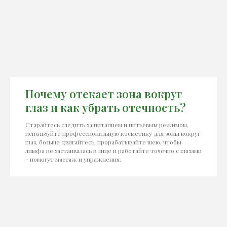
Почему отекает зона вокруг
глаз и как убрать отечность?
Старайтесь следить за питанием и питьевым режимом,
используйте профессиональную косметику для зоны вокруг
глаз, больше двигайтесь, прорабатывайте шею, чтобы
лимфа не застаивалась в лице и работайте точечно с глазами
- помогут массаж и упражнения.