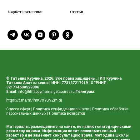
Маркет косметики
Статьи
© Татьяна Курчина, 2026. Все права защищены. | ИП Курчина
Татьяна Анатольевна | ИНН: 773137217919 | ОГРНИП:
321774600529396
Email
:
info@fithappymama.getcourse.ru
|
Телеграм
:
https://t.me/m/lmKVXYBVZmRi
|
Список оферт
|
Политика конфиденциальности
|
Политика обработки
персональных данных
|
Политика возвратов
Материалы, размещённые на сайте, не являются медицинскими
рекомендациями. Информация носит ознакомительный
характер и не заменяет консультацию врача. Методика школы
«Сияние Лица» относится к сфере эстетики и оздоровительных