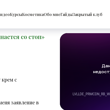
идео
Курсы
Косметика
Обо мне
Гайды
Закрытый клуб
нается со стоп»
 крем с
меня заявление в