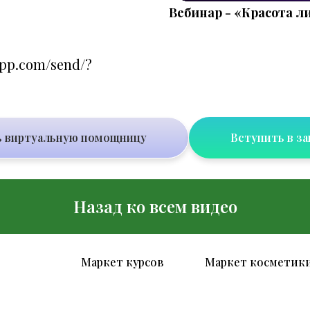
Вебинар - «Красота л
app.com/send/?
 виртуальную помощницу
Вступить в з
Назад ко всем видео
Маркет курсов
Маркет косметик