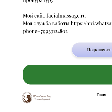
Мой сайт
facialmassage.ru
Моя служба заботы
https://api.whats
phone=79933124802
Подключить
Главная