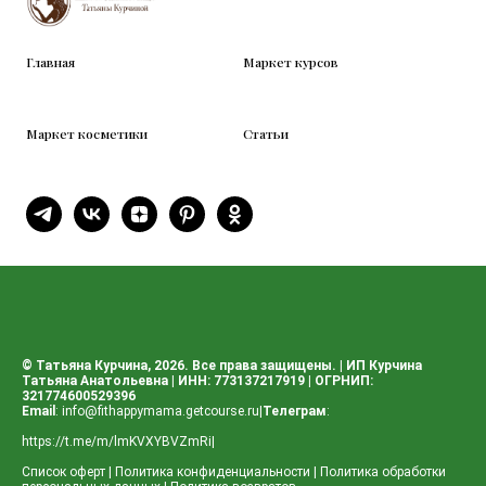
Главная
Маркет курсов
Маркет косметики
Статьи
© Татьяна Курчина, 2026. Все права защищены. | ИП Курчина
Татьяна Анатольевна | ИНН: 773137217919 | ОГРНИП:
321774600529396
Email
:
info@fithappymama.getcourse.ru
|
Телеграм
:
https://t.me/m/lmKVXYBVZmRi
|
Список оферт
|
Политика конфиденциальности
|
Политика обработки