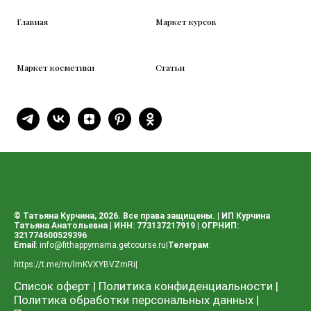
Главная
Маркет курсов
Маркет косметики
Статьи
© Татьяна Курчина, 2026. Все права защищены. | ИП Курчина
Татьяна Анатольевна | ИНН: 773137217919 | ОГРНИП:
321774600529396
Email
:
info@fithappymama.getcourse.ru
|
Телеграм
:
https://t.me/m/lmKVXYBVZmRi
|
Список оферт
|
Политика конфиденциальности
|
Политика обработки персональных данных
|